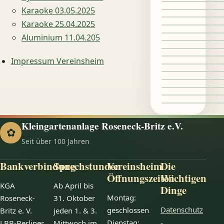
Karaoke 03.05.2025
Karaoke 25.04.2025
Aluminium 11.04.205
Impressum Vereinsheim
Kleingartenanlage Roseneck-Britz e.V.
✿
Seit über 100 Jahren
Bankverbindung
Sprechstunden
Vereinsheim
Die
Öffnungszeiten
Wichtigen
KGA
Ab April bis
Dinge
Montag:
Roseneck-
31. Oktober
Datenschutz
geschlossen
Britz e. V.
jeden 1. & 3.
Dienstag:
LBB-Berliner
Mittwoch im