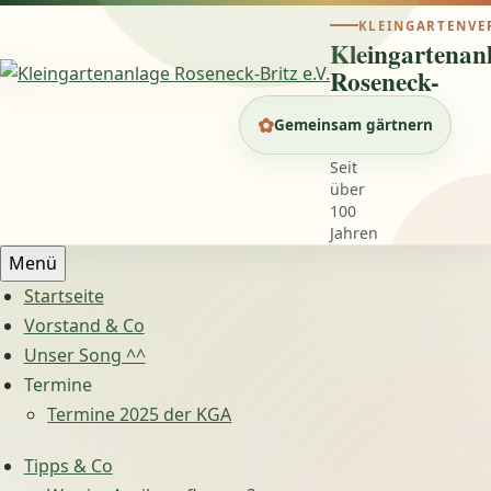
Zum
KLEINGARTENVE
Inhalt
Kleingartenan
springen
Roseneck-
Britz
✿
Gemeinsam gärtnern
e.V.
Seit
über
100
Jahren
Menü
Startseite
Vorstand & Co
Unser Song ^^
Termine
Termine 2025 der KGA
Tipps & Co